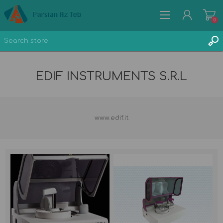
0
EDIF INSTRUMENTS S.R.L
REGISTER
www.edif.it
LOG IN
WISHLIST
0